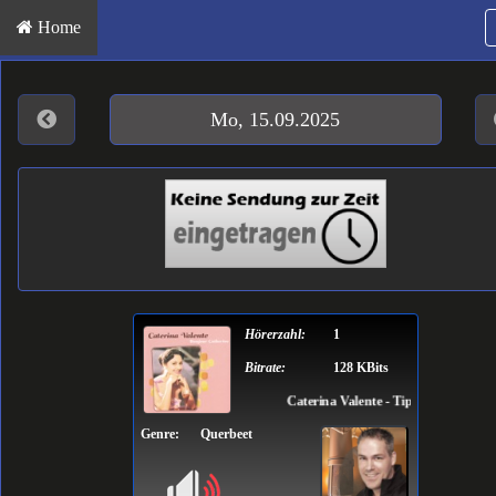
Home
Mo, 15.09.2025
Hörerzahl:
1
Bitrate:
128 KBits
Caterina Valente - Tipitipitipso
Genre:
Querbeet