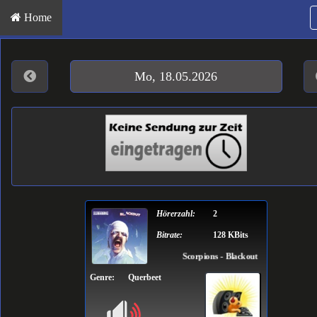
Home
Mo, 18.05.2026
Hörerzahl:
2
Bitrate:
128 KBits
Scorpions - Blackout
Genre:
Querbeet